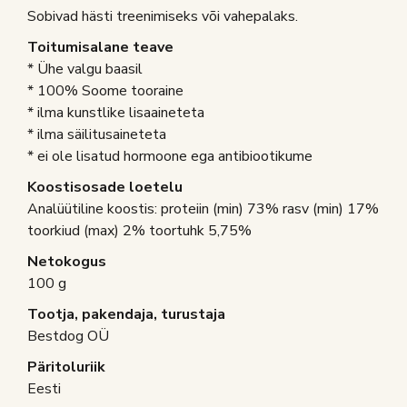
Sobivad hästi treenimiseks või vahepalaks.
Toitumisalane teave
* Ühe valgu baasil
* 100% Soome tooraine
* ilma kunstlike lisaaineteta
* ilma säilitusaineteta
* ei ole lisatud hormoone ega antibiootikume
Koostisosade loetelu
Analüütiline koostis: proteiin (min) 73% rasv (min) 17%
toorkiud (max) 2% toortuhk 5,75%
Netokogus
100 g
Tootja, pakendaja, turustaja
Bestdog OÜ
Päritoluriik
Eesti