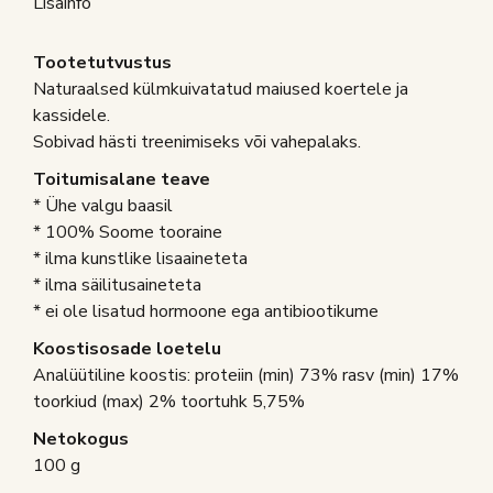
Lisainfo
Tootetutvustus
Naturaalsed külmkuivatatud maiused koertele ja
kassidele.
Sobivad hästi treenimiseks või vahepalaks.
Toitumisalane teave
* Ühe valgu baasil
* 100% Soome tooraine
* ilma kunstlike lisaaineteta
* ilma säilitusaineteta
* ei ole lisatud hormoone ega antibiootikume
Koostisosade loetelu
Analüütiline koostis: proteiin (min) 73% rasv (min) 17%
toorkiud (max) 2% toortuhk 5,75%
Netokogus
100 g