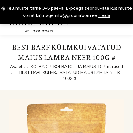
☀️Tellimuste tarne 3-5 päeva. E-poega seonduvate küsimuste
korral kirjutage info@groomroom.ee
Peida
0
BEST BARF KÜLMKUIVATATUD
MAIUS LAMBA NEER 100G #
You are here:
Avaleht
KOERAD
KOERATOIT JA MAIUSED
maiused
BEST BARF KÜLMKUIVATATUD MAIUS LAMBA NEER
100G #