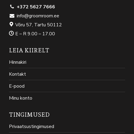
+372 5627 7666
info@groomroom.ee
Võru 57, Tartu 50112
E – R 9.00 – 17.00
LEIA KIIRELT
Hinnakiri
Kontakt
E-pood
Minu konto
TINGIMUSED
Privaatsustingimused