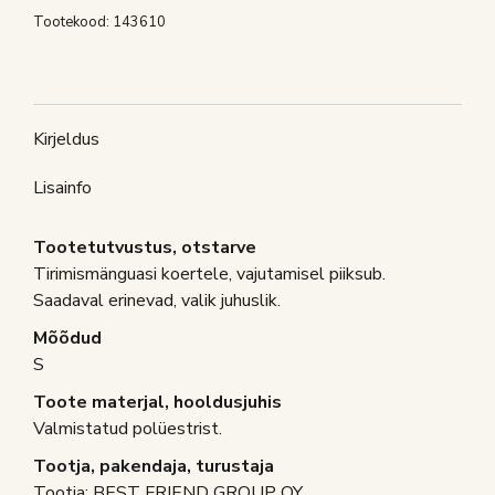
TUGGIE
Tootekood:
143610
S
VALIK
kogus
Kirjeldus
Lisainfo
Tootetutvustus, otstarve
Tirimismänguasi koertele, vajutamisel piiksub.
Saadaval erinevad, valik juhuslik.
Mõõdud
S
Toote materjal, hooldusjuhis
Valmistatud polüestrist.
Tootja, pakendaja, turustaja
Tootja: BEST FRIEND GROUP OY