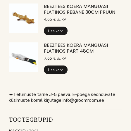
BEEZTEES KOERA MÄNGUASI
FLATINOS REBANE 30CM PRUUN
4,65
€
sis. KM
Lisa korvi
BEEZTEES KOERA MÄNGUASI
FLATINOS PART 48CM
7,65
€
sis. KM
Lisa korvi
☀️Tellimuste tarne 3-5 päeva. E-poega seonduvate
küsimuste korral kirjutage info@groomroom.ee
TOOTEGRUPID