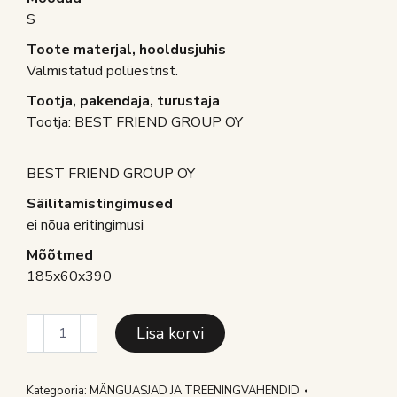
S
Toote materjal, hooldusjuhis
Valmistatud polüestrist.
Tootja, pakendaja, turustaja
Tootja: BEST FRIEND GROUP OY
BEST FRIEND GROUP OY
Säilitamistingimused
ei nõua eritingimusi
Mõõtmed
185x60x390
BF
Lisa korvi
KOERA
MÄNGUASI
TIRIMISEKS
Kategooria:
MÄNGUASJAD JA TREENINGVAHENDID