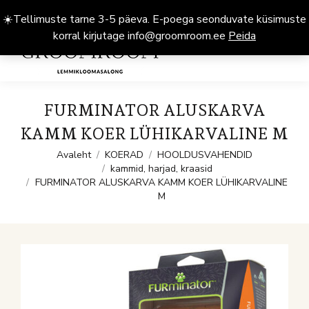
☀️Tellimuste tarne 3-5 päeva. E-poega seonduvate küsimuste
korral kirjutage info@groomroom.ee
Peida
0
FURMINATOR ALUSKARVA
KAMM KOER LÜHIKARVALINE M
You are here:
Avaleht
KOERAD
HOOLDUSVAHENDID
kammid, harjad, kraasid
FURMINATOR ALUSKARVA KAMM KOER LÜHIKARVALINE
M