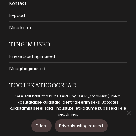
Kontakt
E-pood
Minu konto
TINGIMUSED
Privaatsustingimused
Müügitingimused
TOOTEKATEGOORIAD
See sait kasutab küpsiseid (inglise k. „Cookies“). Neid
KASSID
kasutatakse külastaja identifitseerimiseks. Jätkates
KOERAD
külastamist sellel saidil, nõustute, et kogume küpsiseid Teie
seadmes.
© Groomroom OÜ - 2026. Kõik õigused kaitstud.
Edasi
Privaatsustingimused