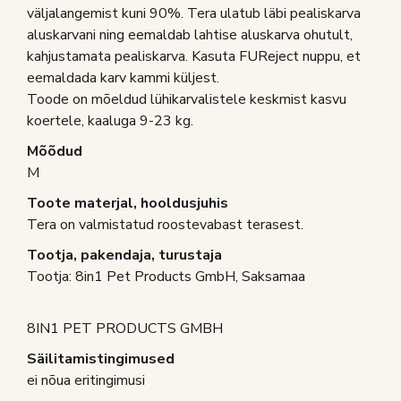
väljalangemist kuni 90%. Tera ulatub läbi pealiskarva
aluskarvani ning eemaldab lahtise aluskarva ohutult,
kahjustamata pealiskarva. Kasuta FUReject nuppu, et
eemaldada karv kammi küljest.
Toode on mõeldud lühikarvalistele keskmist kasvu
koertele, kaaluga 9-23 kg.
Mõõdud
M
Toote materjal, hooldusjuhis
Tera on valmistatud roostevabast terasest.
Tootja, pakendaja, turustaja
Tootja: 8in1 Pet Products GmbH, Saksamaa
8IN1 PET PRODUCTS GMBH
Säilitamistingimused
ei nõua eritingimusi