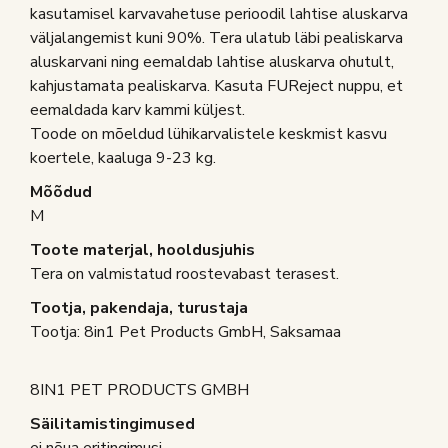
kasutamisel karvavahetuse perioodil lahtise aluskarva
väljalangemist kuni 90%. Tera ulatub läbi pealiskarva
aluskarvani ning eemaldab lahtise aluskarva ohutult,
kahjustamata pealiskarva. Kasuta FUReject nuppu, et
eemaldada karv kammi küljest.
Toode on mõeldud lühikarvalistele keskmist kasvu
koertele, kaaluga 9-23 kg.
Mõõdud
M
Toote materjal, hooldusjuhis
Tera on valmistatud roostevabast terasest.
Tootja, pakendaja, turustaja
Tootja: 8in1 Pet Products GmbH, Saksamaa
8IN1 PET PRODUCTS GMBH
Säilitamistingimused