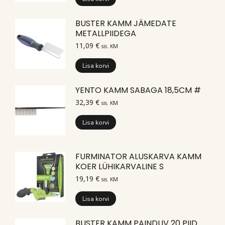
BUSTER KAMM JÄMEDATE
METALLPIIDEGA
11,09
€
sis. KM
Lisa korvi
YENTO KAMM SABAGA 18,5CM #
32,39
€
sis. KM
Lisa korvi
FURMINATOR ALUSKARVA KAMM
KOER LÜHIKARVALINE S
19,19
€
sis. KM
Lisa korvi
BUSTER KAMM PAINDUV 20 PIID