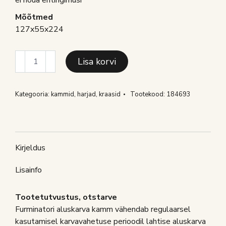
ei nõua eritingimusi
Mõõtmed
127x55x224
FURMINATOR
Lisa korvi
ALUSKARVA
KAMM
KOER
Kategooria:
kammid, harjad, kraasid
Tootekood:
184693
LÜHIKARVALINE
M
kogus
Kirjeldus
Lisainfo
Tootetutvustus, otstarve
Furminatori aluskarva kamm vähendab regulaarsel
kasutamisel karvavahetuse perioodil lahtise aluskarva