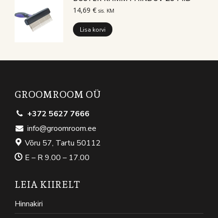
14,69
€
sis. KM
Lisa korvi
GROOMROOM OÜ
+372 5627 7666
info@groomroom.ee
Võru 57, Tartu 50112
E – R 9.00 – 17.00
LEIA KIIRELT
Hinnakiri