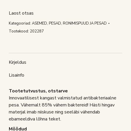
Laost otsas
Kategooriad:
ASEMED, PESAD
,
RONIMISPUUD JA PESAD
Tootekood:
202287
Kirjeldus
Lisainfo
Tootetutvustus, otstarve
Innovaatilisest kangast valmistatud antibakteriaalne
pesa. Vähemalt 85% vähem baktereid! Hästi hingav
materjal imab niiskuse ning seeläbi vähendab
ebameeldiva lõhna teket.
Mõõdud