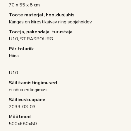
70 x 55 x 8 cm
Toote materjal, hooldusjuhis
Kangas on kiirestikuivav ning soojahoidev.
Tootja, pakendaja, turustaja
U10, STRASBOURG
Päritoluriik
Hiina
U10
Säilitamistingimused
ei nõua eritingimusi
Säilivuskuupäev
2033-03-03
Mõõtmed
500x680x80