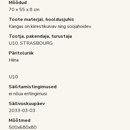
Mõõdud
70 x 55 x 8 cm
Toote materjal, hooldusjuhis
Kangas on kiirestikuivav ning soojahoidev.
Tootja, pakendaja, turustaja
U10, STRASBOURG
Päritoluriik
Hiina
U10
Säilitamistingimused
ei nõua eritingimusi
Säilivuskuupäev
2033-03-03
Mõõtmed
500x680x80