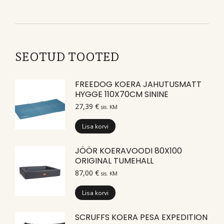
SEOTUD TOOTED
FREEDOG KOERA JAHUTUSMATT
HYGGE 110X70CM SININE
27,39
€
sis. KM
Lisa korvi
JÖÖR KOERAVOODI 80X100
ORIGINAL TUMEHALL
87,00
€
sis. KM
Lisa korvi
SCRUFFS KOERA PESA EXPEDITION