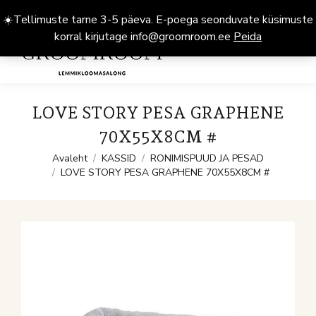
☀️Tellimuste tarne 3-5 päeva. E-poega seonduvate küsimuste
korral kirjutage info@groomroom.ee
Peida
0
LOVE STORY PESA GRAPHENE
70X55X8CM #
You are here:
Avaleht
KASSID
RONIMISPUUD JA PESAD
LOVE STORY PESA GRAPHENE 70X55X8CM #