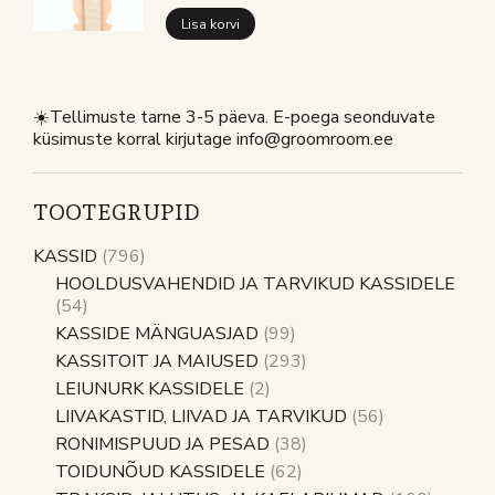
Lisa korvi
☀️Tellimuste tarne 3-5 päeva. E-poega seonduvate
küsimuste korral kirjutage info@groomroom.ee
TOOTEGRUPID
KASSID
(796)
HOOLDUSVAHENDID JA TARVIKUD KASSIDELE
(54)
KASSIDE MÄNGUASJAD
(99)
KASSITOIT JA MAIUSED
(293)
LEIUNURK KASSIDELE
(2)
LIIVAKASTID, LIIVAD JA TARVIKUD
(56)
RONIMISPUUD JA PESAD
(38)
TOIDUNÕUD KASSIDELE
(62)