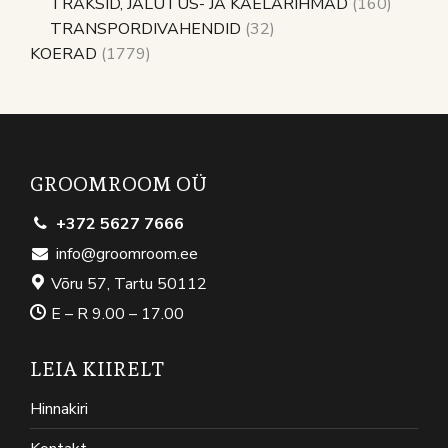
TRAKSID, JALUTUS- JA KAELARIHMAD
(160)
TRANSPORDIVAHENDID
(32)
KOERAD
(1779)
GROOMROOM OÜ
+372 5627 7666
info@groomroom.ee
Võru 57, Tartu 50112
E – R 9.00 – 17.00
LEIA KIIRELT
Hinnakiri