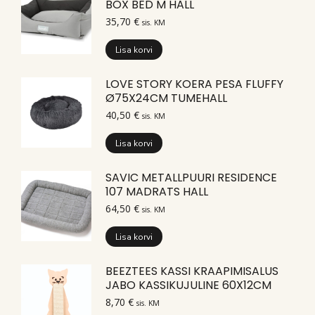
BOX BED M HALL
35,70
€
sis. KM
Lisa korvi
LOVE STORY KOERA PESA FLUFFY
Ø75X24CM TUMEHALL
40,50
€
sis. KM
Lisa korvi
SAVIC METALLPUURI RESIDENCE
107 MADRATS HALL
64,50
€
sis. KM
Lisa korvi
BEEZTEES KASSI KRAAPIMISALUS
JABO KASSIKUJULINE 60X12CM
8,70
€
sis. KM