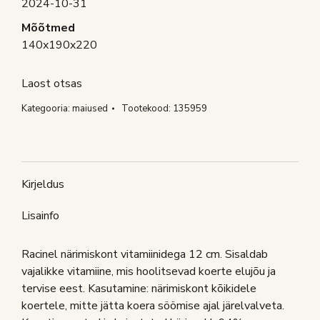
2024-10-31
Mõõtmed
140x190x220
Laost otsas
Kategooria:
maiused
Tootekood:
135959
Kirjeldus
Lisainfo
Racinel närimiskont vitamiinidega 12 cm. Sisaldab
vajalikke vitamiine, mis hoolitsevad koerte elujõu ja
tervise eest. Kasutamine: närimiskont kõikidele
koertele, mitte jätta koera söömise ajal järelvalveta.