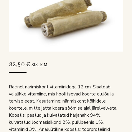
82,50
€
SIS. KM
Racinel närimiskont vitamiinidega 12 cm. Sisaldab
vajalikke vitamiine, mis hoolitsevad koerte elujõu ja
tervise eest. Kasutamine: närimiskont kõikidele
koertele, mitte jätta koera söömise ajal järelvalveta.
Koostis: pestud ja kuivatatud härjanahk 94%,
kuivatatud loomasisikond 2%, pullipeenis 1%,
vitamiinid 3%. Analüütiline koostis: toorproteiinid