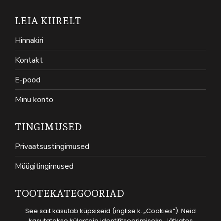
LEIA KIIRELT
Hinnakiri
Kontakt
E-pood
Minu konto
TINGIMUSED
Privaatsustingimused
Müügitingimused
TOOTEKATEGOORIAD
See sait kasutab küpsiseid (inglise k. „Cookies“). Neid
KASSID
kasutatakse külastaja identifitseerimiseks. Jätkates