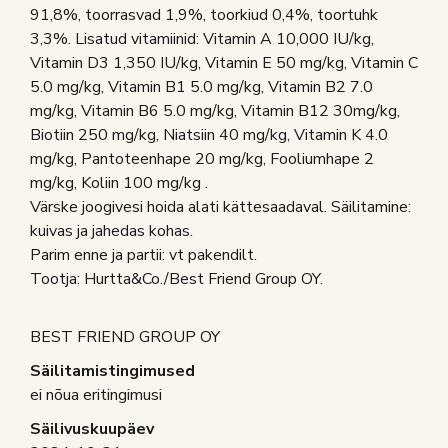
91,8%, toorrasvad 1,9%, toorkiud 0,4%, toortuhk
3,3%. Lisatud vitamiinid: Vitamin A 10,000 IU/kg,
Vitamin D3 1,350 IU/kg, Vitamin E 50 mg/kg, Vitamin C
5.0 mg/kg, Vitamin B1 5.0 mg/kg, Vitamin B2 7.0
mg/kg, Vitamin B6 5.0 mg/kg, Vitamin B12 30mg/kg,
Biotiin 250 mg/kg, Niatsiin 40 mg/kg, Vitamin K 4.0
mg/kg, Pantoteenhape 20 mg/kg, Fooliumhape 2
mg/kg, Koliin 100 mg/kg .
Värske joogivesi hoida alati kättesaadaval. Säilitamine:
kuivas ja jahedas kohas.
Parim enne ja partii: vt pakendilt.
Tootja: Hurtta&Co./Best Friend Group OY.
BEST FRIEND GROUP OY
Säilitamistingimused
ei nõua eritingimusi
Säilivuskuupäev