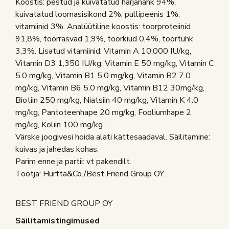
Koostis: pestud ja kuivatatud härjanahk 94%,
kuivatatud loomasisikond 2%, pullipeenis 1%,
vitamiinid 3%. Analüütiline koostis: toorproteiinid
91,8%, toorrasvad 1,9%, toorkiud 0,4%, toortuhk
3,3%. Lisatud vitamiinid: Vitamin A 10,000 IU/kg,
Vitamin D3 1,350 IU/kg, Vitamin E 50 mg/kg, Vitamin C
5.0 mg/kg, Vitamin B1 5.0 mg/kg, Vitamin B2 7.0
mg/kg, Vitamin B6 5.0 mg/kg, Vitamin B12 30mg/kg,
Biotiin 250 mg/kg, Niatsiin 40 mg/kg, Vitamin K 4.0
mg/kg, Pantoteenhape 20 mg/kg, Fooliumhape 2
mg/kg, Koliin 100 mg/kg .
Värske joogivesi hoida alati kättesaadaval. Säilitamine:
kuivas ja jahedas kohas.
Parim enne ja partii: vt pakendilt.
Tootja: Hurtta&Co./Best Friend Group OY.
BEST FRIEND GROUP OY
Säilitamistingimused