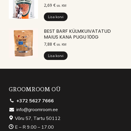
2,69
€
sis. KM
Lisa korvi
BEST BARF KÜLMKUIVATATUD
MAIUS KANA PUGU 100G
7,88
€
sis. KM
Lisa korvi
GROOMROOM OÜ
+372 5627 7666
info@groomroom.ee
Võru 57, Tartu 50112
E – R 9.00 – 17.00