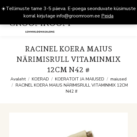
☀️Tellimuste tarne 3-5 päeva. E-poega seonduvate küsimuste
korral kirjutage info@groomroom.ee
Peida
0
RACINEL KOERA MAIUS
NÄRIMISRULL VITAMINMIX
12CM N42 #
You are here:
Avaleht
KOERAD
KOERATOIT JA MAIUSED
maiused
RACINEL KOERA MAIUS NÄRIMISRULL VITAMINMIX 12CM
N42 #