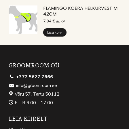
FLAMINGO KOERA HELKURVEST M
42CM
7,04
€
sis. KM
Lisa korvi
GROOMROOM OÜ
+372 5627 7666
info@groomroom.ee
Võru 57, Tartu 50112
E – R 9.00 – 17.00
LEIA KIIRELT