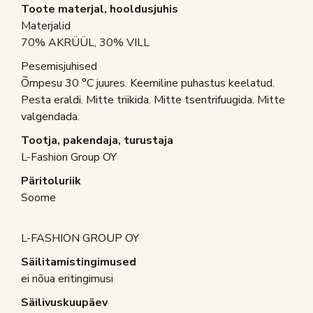
Toote materjal, hooldusjuhis
Materjalid
70% AKRÜÜL, 30% VILL
Pesemisjuhised
Õrnpesu 30 °C juures. Keemiline puhastus keelatud.
Pesta eraldi. Mitte triikida. Mitte tsentrifuugida. Mitte
valgendada.
Tootja, pakendaja, turustaja
L-Fashion Group OY
Päritoluriik
Soome
L-FASHION GROUP OY
Säilitamistingimused
ei nõua eritingimusi
Säilivuskuupäev