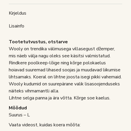
Kirjeldus
Lisainfo
Tootetutvustus, otstarve
Wooly on trendika välimusega villasegust džemper,
mis näeb välja nagu oleks see käsitsi valmistatud.
Rindkere poolkeep-lõige ning kõrge polokaelus
hoiavad suuremad lihased soojas ja muudavad liikumise
lihtsamaks. Koeral on lihtne joosta isegi pikki vahemaid.
Wooly kudumid on suurepärane valik lisasoojenduseks
näiteks vihmamantli alla.
Lihtne selga panna ja ära võtta. Kõrge soe kaelus.
Mõõdud
Suurus – L
Vaata videost, kuidas koera mõõta: