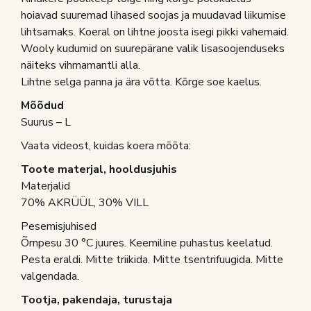
hoiavad suuremad lihased soojas ja muudavad liikumise
lihtsamaks. Koeral on lihtne joosta isegi pikki vahemaid.
Wooly kudumid on suurepärane valik lisasoojenduseks
näiteks vihmamantli alla.
Lihtne selga panna ja ära võtta. Kõrge soe kaelus.
Mõõdud
Suurus – L
Vaata videost, kuidas koera mõõta:
Toote materjal, hooldusjuhis
Materjalid
70% AKRÜÜL, 30% VILL
Pesemisjuhised
Õrnpesu 30 °C juures. Keemiline puhastus keelatud.
Pesta eraldi. Mitte triikida. Mitte tsentrifuugida. Mitte
valgendada.
Tootja, pakendaja, turustaja