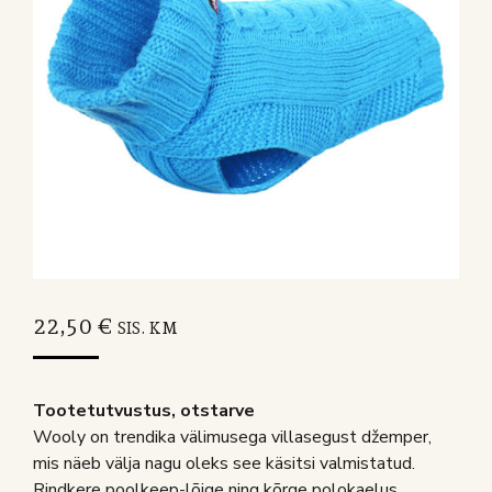
22,50
€
SIS. KM
Tootetutvustus, otstarve
Wooly on trendika välimusega villasegust džemper,
mis näeb välja nagu oleks see käsitsi valmistatud.
Rindkere poolkeep-lõige ning kõrge polokaelus