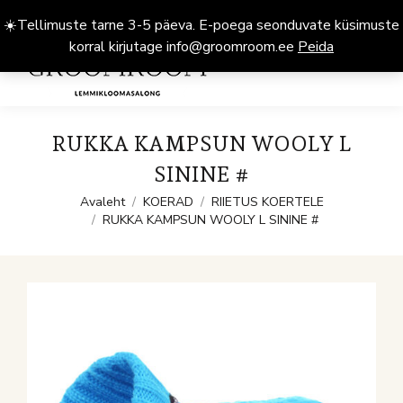
☀️Tellimuste tarne 3-5 päeva. E-poega seonduvate küsimuste
korral kirjutage info@groomroom.ee
Peida
0
RUKKA KAMPSUN WOOLY L
SININE #
You are here:
Avaleht
KOERAD
RIIETUS KOERTELE
RUKKA KAMPSUN WOOLY L SININE #