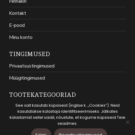
Hinnakiri
Kontakt
E-pood
Minu konto
TINGIMUSED
Privaatsustingimused
Müügitingimused
TOOTEKATEGOORIAD
See sait kasutab küpsiseid (inglise k. „Cookies“). Neid
KASSID
kasutatakse külastaja identifitseerimiseks. Jätkates
KOERAD
külastamist sellel saidil, nõustute, et kogume küpsiseid Teie
seadmes.
© Groomroom OÜ - 2026. Kõik õigused kaitstud.
Edasi
Privaatsustingimused